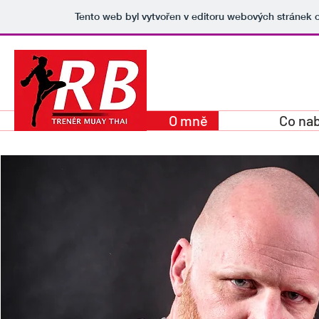
Tento web byl vytvořen v editoru webových stránek
Domů
O mně
Co na